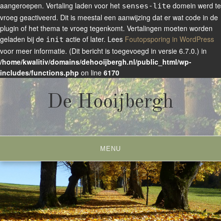
aangeroepen. Vertaling laden voor het
domein werd te
senses-lite
vroeg geactiveerd. Dit is meestal een aanwijzing dat er wat code in de
plugin of het thema te vroeg tegenkomt. Vertalingen moeten worden
geladen bij de
actie of later. Lees
Foutopsporing in WordPress
init
voor meer informatie. (Dit bericht is toegevoegd in versie 6.7.0.) in
/home/kwalitiv/domains/dehooijbergh.nl/public_html/wp-
includes/functions.php
on line
6170
Skip
to
De Hooijbergh
content
Landelijk wonen
MENU