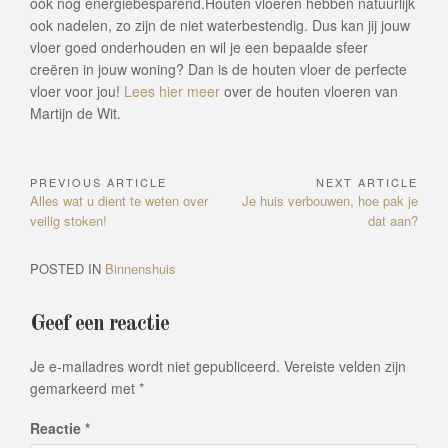
ook nog energiebesparend.Houten vloeren hebben natuurlijk
ook nadelen, zo zijn de niet waterbestendig. Dus kan jij jouw
vloer goed onderhouden en wil je een bepaalde sfeer
creëren in jouw woning? Dan is de houten vloer de perfecte
vloer voor jou!
Lees hier meer
over de houten vloeren van
Martijn de Wit.
PREVIOUS ARTICLE
NEXT ARTICLE
Bericht
Previous
Next
Alles wat u dient te weten over
Je huis verbouwen, hoe pak je
navigatie
Article:
Article:
veilig stoken!
dat aan?
POSTED IN
Binnenshuis
Geef een reactie
Je e-mailadres wordt niet gepubliceerd.
Vereiste velden zijn
gemarkeerd met
*
Reactie
*