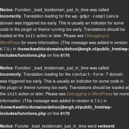
Notice
: Function _load_textdomain_just_in_time was called
incorrectly
. Translation loading for the
wp-gdpr-compliance
domain was triggered too early. This is usually an indicator for some
code in the plugin or theme running too early. Translations should be
loaded at the
action or later. Please see
Debugging in
init
WordPress
for more information. (This message was added in version
6.7.0.) in
/home/kwalitiv/domains/dehooijbergh.nl/public_html/wp-
includes/functions.php
on line
6170
Notice
: Function _load_textdomain_just_in_time was called
incorrectly
. Translation loading for the
domain
contact-form-7
was triggered too early. This is usually an indicator for some code in
the plugin or theme running too early. Translations should be loaded at
the
action or later. Please see
Debugging in WordPress
for more
init
information. (This message was added in version 6.7.0.) in
/home/kwalitiv/domains/dehooijbergh.nl/public_html/wp-
includes/functions.php
on line
6170
Notice
: Functie _load_textdomain_just_in_time werd
verkeerd